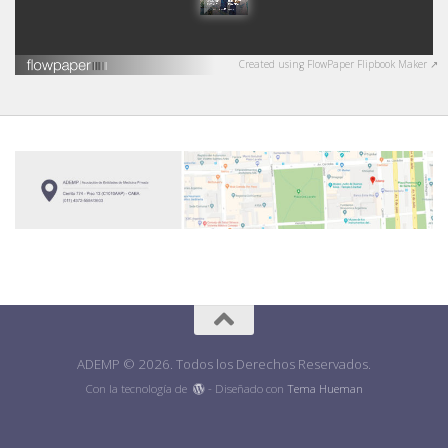
Created using FlowPaper Flipbook Maker ↗
ADEMP © 2026. Todos los Derechos Reservados.
Con la tecnología de
- Diseñado con
Tema Hueman