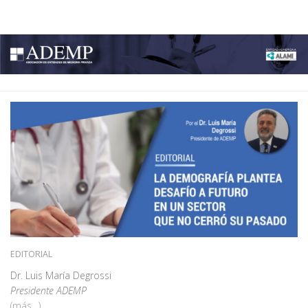
ADEMP
Skip to content
EDITORIAL
Dr. Luis María Degrossi
Presidente ADEMP
(más…)