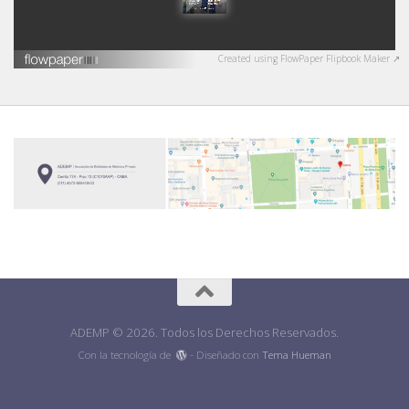
Created using FlowPaper Flipbook Maker ↗
ADEMP © 2026. Todos los Derechos Reservados.
Con la tecnología de
- Diseñado con
Tema Hueman