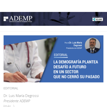
ADEMP
Skip to content
EDITORIAL
Dr. Luis María Degrossi
Presidente ADEMP
(más…)