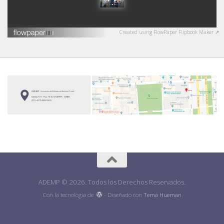
Created using FlowPaper Flipbook Maker ↗
ADEMP © 2026. Todos los Derechos Reservados.
Con la tecnología de
- Diseñado con
Tema Hueman