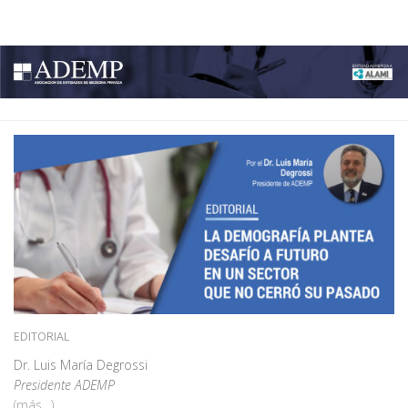
ADEMP
Skip to content
EDITORIAL
Dr. Luis María Degrossi
Presidente ADEMP
(más…)