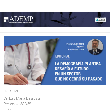
ADEMP
Skip to content
EDITORIAL
Dr. Luis María Degrossi
Presidente ADEMP
(más…)