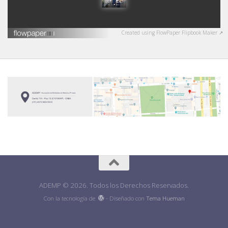
Created using FlowPaper Flipbook Maker ↗
ADEMP © 2026. Todos los Derechos Reservados.
Con la tecnología de
- Diseñado con
Tema Hueman