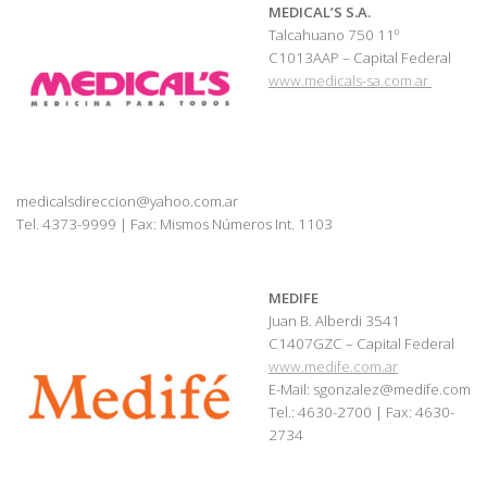
MEDICAL’S S.A.
Talcahuano 750 11º
C1013AAP – Capital Federal
www.medicals-sa.com.ar
medicalsdireccion@yahoo.com.ar
Tel. 4373-9999 | Fax: Mismos Números Int. 1103
MEDIFE
Juan B. Alberdi 3541
C1407GZC – Capital Federal
www.medife.com.ar
E-Mail: sgonzalez@medife.com
Tel.: 4630-2700 | Fax: 4630-
2734