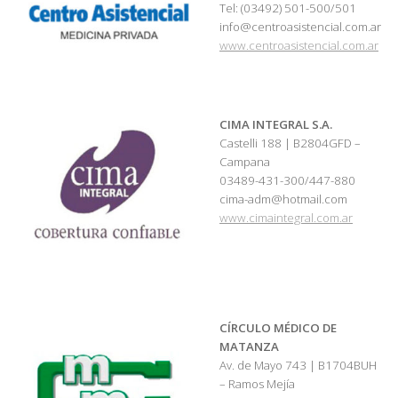
Tel: (03492) 501-500/501
info@centroasistencial.com.ar
www.centroasistencial.com.ar
CIMA INTEGRAL S.A.
Castelli 188 | B2804GFD –
Campana
03489-431-300/447-880
cima-adm@hotmail.com
www.cimaintegral.com.ar
CÍRCULO MÉDICO DE
MATANZA
Av. de Mayo 743 | B1704BUH
– Ramos Mejía