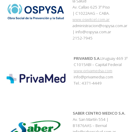
la Salud
Av. Callao 625 3º Piso
| C1022AAG – CABA.
www.oswitcel.com.ar
administracion@ospysa.com.ar
| info@ospysa.com.ar
2152-7945
PRIVAMED S.A.
Uruguay 469 3º
C1015ABI – Capital Federal
www.privamedsa.com
info@privamedsa.com
Tel.: 4371-4449
SABER CENTRO MEDICO S.A.
Av. San Martín 554 |
B1876AAS – Bernal
info@sabersalud.com.ar