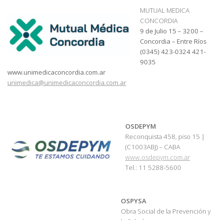
MUTUAL MEDICA
CONCORDIA
9 de Julio 15 –
3200 –
Concordia – Entre Ríos
(0345) 423-0324 421-
9035
www.unimedicaconcordia.com.ar
unimedica@unimedicaconcordia.com.ar
OSDEPYM
Reconquista 458, piso 15 |
(C1003ABJ) – CABA
www.osdepym.com.ar
Tel.: 11 5288-5600
OSPYSA
Obra Social de la Prevención y