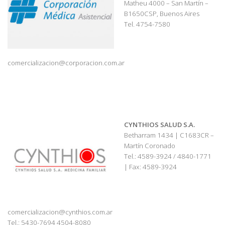
Matheu 4000 – San Martín –
B1650CSP, Buenos Aires
Tel. 4754-7580
comercializacion@corporacion.com.ar
CYNTHIOS SALUD S.A.
Betharram 1434 | C1683CR –
Martín Coronado
Tel.: 4589-3924 / 4840-1771
| Fax: 4589-3924
comercializacion@cynthios.com.ar
Tel.: 5430-7694 4504-8080