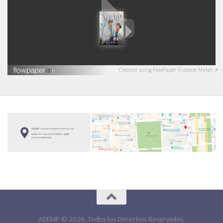
Created using FlowPaper Flipbook Maker ↗
ADEMP © 2026. Todos los Derechos Reservados.