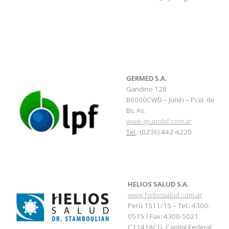
GERMED S.A.
Gandino 128
B6000CWD – Junín – Pcia. de
Bs. As.
www.grupolpf.com.ar
Tel
.: (0236) 442-4220
HELIOS SALUD S.A.
www.heliossalud.com.ar
Perú 1511/15 – Tel.: 4300-
0515 / Fax: 4300-5021
C1141ACG, Capital Federal