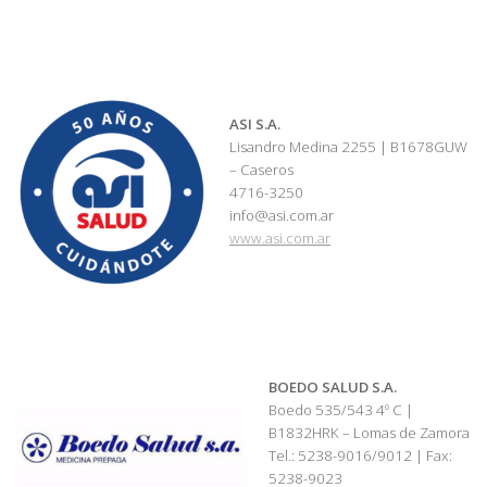
ASI S.A.
Lisandro Medina 2255 | B1678GUW
– Caseros
4716-3250
info@asi.com.ar
www.asi.com.ar
BOEDO SALUD S.A.
Boedo 535/543 4º C |
B1832HRK – Lomas de Zamora
Tel.: 5238-9016/9012 | Fax:
5238-9023