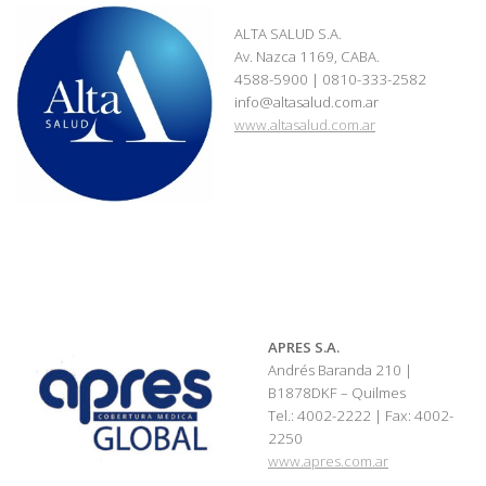
ALTA SALUD S.A.
Av. Nazca 1169, CABA.
4588-5900 | 0810-333-2582
info@altasalud.com.ar
www.altasalud.com.ar
APRES S.A.
Andrés Baranda 210 |
B1878DKF – Quilmes
Tel.: 4002-2222 | Fax: 4002-
2250
www.apres.com.ar