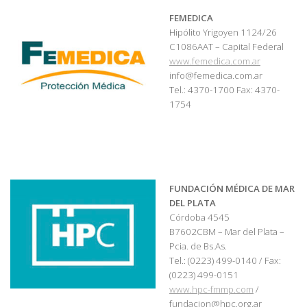
FEMEDICA
Hipólito Yrigoyen 1124/26
C1086AAT – Capital Federal
www.femedica.com.ar
info@femedica.com.ar
Tel.: 4370-1700 Fax: 4370-
1754
FUNDACIÓN MÉDICA DE MAR
DEL PLATA
Córdoba 4545
B7602CBM – Mar del Plata –
Pcia. de Bs.As.
Tel.: (0223) 499-0140 / Fax:
(0223) 499-0151
www.hpc-fmmp.com
/
fundacion@hpc.org.ar