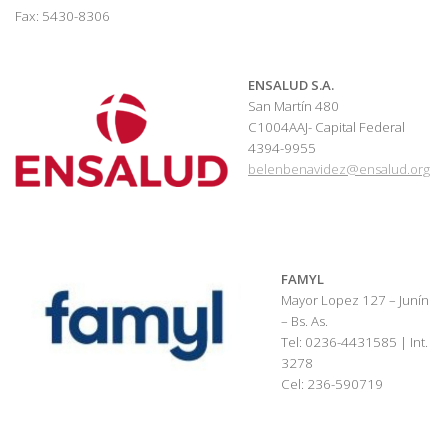
Fax: 5430-8306
ENSALUD S.A.
San Martín 480
C1004AAJ- Capital Federal
4394-9955
belenbenavidez@ensalud.org
FAMYL
Mayor Lopez 127 – Junín
– Bs. As.
Tel: 0236-4431585 | Int.
3278
Cel: 236-590719