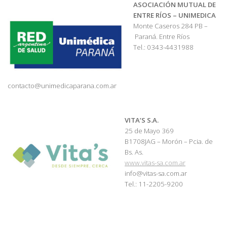
ASOCIACIÓN MUTUAL DE
ENTRE RÍOS – UNIMEDICA
Monte Caseros 284 PB –
Paraná. Entre Ríos
Tel.: 0343-4431988
contacto@unimedicaparana.com.ar
VITA’S S.A.
25 de Mayo 369
B1708JAG – Morón – Pcia. de
Bs. As.
www.vitas-sa.com.ar
info@vitas-sa.com.ar
Tel.: 11-2205-9200