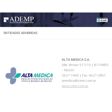
ADEMP
Skip to content
ENTIDADES ADHERIDAS
ALTA MEDICA S.A.
Alte. Brown 517/19 | B1708EFI
– Morón
5627-1440 | Fax: 4627-2801
amedica@cmm.com.ar
www.cmm.com.ar