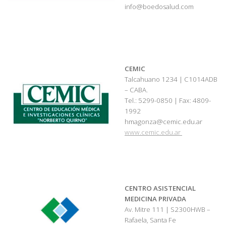
info@boedosalud.com
CEMIC
Talcahuano 1234 | C1014ADB
– CABA.
Tel.: 5299-0850 | Fax: 4809-
1992
hmagonza@cemic.edu.ar
www.cemic.edu.ar
CENTRO ASISTENCIAL
MEDICINA PRIVADA
Av. Mitre 111 | S2300HWB –
Rafaela, Santa Fe