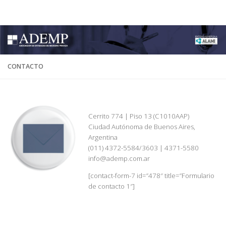
ADEMP
Skip to content
CONTACTO
Cerrito 774 | Piso 13 (C1010AAP)
Ciudad Autónoma de Buenos Aires,
Argentina
(011) 4372-5584/3603 | 4371-5580
info@ademp.com.ar
[contact-form-7 id=”478″ title=”Formulario
de contacto 1″]