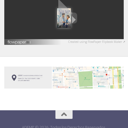
Created using FlowPaper Flipbook Maker ↗
ADEMP © 2026. Todos los Derechos Reservados.